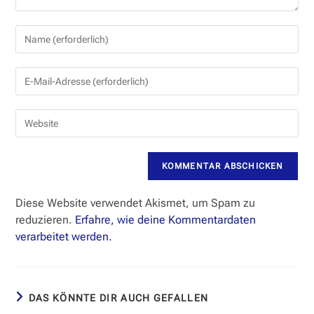
Gib
deinen
Namen
Gib
oder
deine
Benutzernamen
E-
zum
Gib
Mail-
Kommentieren
deine
Adresse
ein
Website-
zum
URL
Kommentieren
ein
ein
(optional)
Diese Website verwendet Akismet, um Spam zu
reduzieren.
Erfahre, wie deine Kommentardaten
verarbeitet werden.
DAS KÖNNTE DIR AUCH GEFALLEN