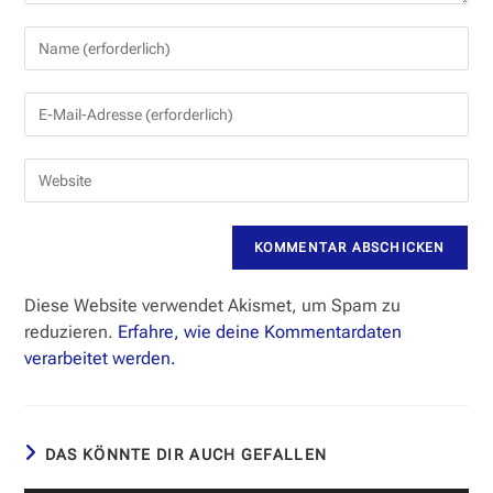
Gib
deinen
Namen
Gib
oder
deine
Benutzernamen
E-
zum
Gib
Mail-
Kommentieren
deine
Adresse
ein
Website-
zum
URL
Kommentieren
ein
ein
(optional)
Diese Website verwendet Akismet, um Spam zu
reduzieren.
Erfahre, wie deine Kommentardaten
verarbeitet werden.
DAS KÖNNTE DIR AUCH GEFALLEN