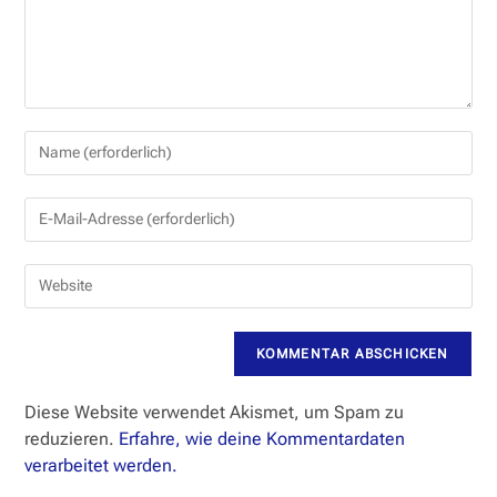
Gib
deinen
Namen
Gib
oder
deine
Benutzernamen
E-
zum
Gib
Mail-
Kommentieren
deine
Adresse
ein
Website-
zum
URL
Kommentieren
ein
ein
(optional)
Diese Website verwendet Akismet, um Spam zu
reduzieren.
Erfahre, wie deine Kommentardaten
verarbeitet werden.