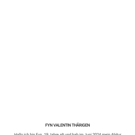
FYN VALENTIN THÄRIGEN
Hallo ich bin Fyn, 19 Jahre alt und hab im Juni 2024 mein Abitur