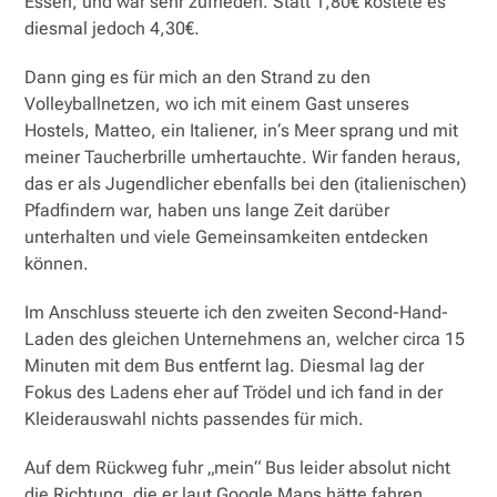
Essen, und war sehr zufrieden. Statt 1,80€ kostete es
diesmal jedoch 4,30€.
Dann ging es für mich an den Strand zu den
Volleyballnetzen, wo ich mit einem Gast unseres
Hostels, Matteo, ein Italiener, in‘s Meer sprang und mit
meiner Taucherbrille umhertauchte. Wir fanden heraus,
das er als Jugendlicher ebenfalls bei den (italienischen)
Pfadfindern war, haben uns lange Zeit darüber
unterhalten und viele Gemeinsamkeiten entdecken
können.
Im Anschluss steuerte ich den zweiten Second-Hand-
Laden des gleichen Unternehmens an, welcher circa 15
Minuten mit dem Bus entfernt lag. Diesmal lag der
Fokus des Ladens eher auf Trödel und ich fand in der
Kleiderauswahl nichts passendes für mich.
Auf dem Rückweg fuhr „mein“ Bus leider absolut nicht
die Richtung, die er laut Google Maps hätte fahren