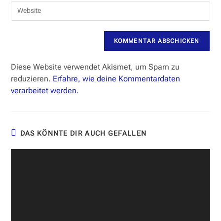
E-
zum
Gib
Mail-
Kommentieren
deine
Adresse
ein
Website-
zum
URL
Kommentieren
ein
ein
(optional)
Diese Website verwendet Akismet, um Spam zu
reduzieren.
Erfahre, wie deine Kommentardaten
verarbeitet werden.
DAS KÖNNTE DIR AUCH GEFALLEN