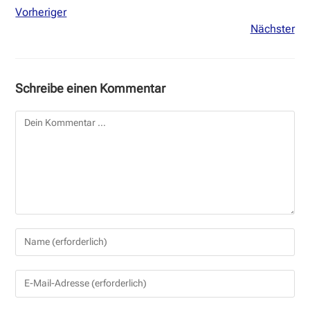
Vorheriger
Nächster
Schreibe einen Kommentar
Kommentar
Gib
deinen
Namen
Gib
oder
deine
Benutzernamen