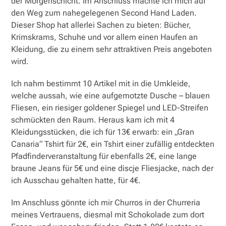
der Morgenschicht. Im Anschluss machte ich mich auf
den Weg zum nahegelegenen Second Hand Laden.
Dieser Shop hat allerlei Sachen zu bieten: Bücher,
Krimskrams, Schuhe und vor allem einen Haufen an
Kleidung, die zu einem sehr attraktiven Preis angeboten
wird.
Ich nahm bestimmt 10 Artikel mit in die Umkleide,
welche aussah, wie eine aufgemotzte Dusche – blauen
Fliesen, ein riesiger goldener Spiegel und LED-Streifen
schmückten den Raum. Heraus kam ich mit 4
Kleidungsstücken, die ich für 13€ erwarb: ein „Gran
Canaria“ Tshirt für 2€, ein Tshirt einer zufällig entdeckten
Pfadfinderveranstaltung für ebenfalls 2€, eine lange
braune Jeans für 5€ und eine discje Fliesjacke, nach der
ich Ausschau gehalten hatte, für 4€.
Im Anschluss gönnte ich mir Churros in der Churreria
meines Vertrauens, diesmal mit Schokolade zum dort